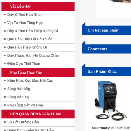
Vật Liệu Hàn
Dây & Rod Hàn Nhôm
Vật Tư Hàn Tổng Hợp
Chi tiết sản phẩm
Dây & Rod Hàn Thép Không Gỉ
Que Hàn, Dây Lõi Có Thuốc
Que Hàn Thép Không Gỉ
Comments
Dây,Thuốc Hàn Hồ Quang Chìm
Điện Cực Thối Than
Sản Phẩm Khác
Phụ Tùng Thay Thế
Kềm Hàn, Kẹp Mát, Nối Cáp
Súng Hàn Mig
Súng Hàn Tig
Phụ Tùng Cắt Plasma
LIÊN QUAN ĐẾN NGÀNH HÀN
Sứ Lót Đường Hàn
Millermatic ® 350/350P
Dung Dịch KiểmTra Mối Hàn