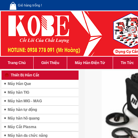
Giỏ hàng trống !
Trang Chủ
Giới Thiệu
Máy Hàn Điện Tử
Tin Tức
Thiết Bị Hàn Cắt
Máy Hàn Que
Máy hàn TIG
Máy hàn MIG - MAG
Máy hàn tự động
Máy hàn hồ quang
Máy Cắt Plasma
Máy hàn đa chức năng