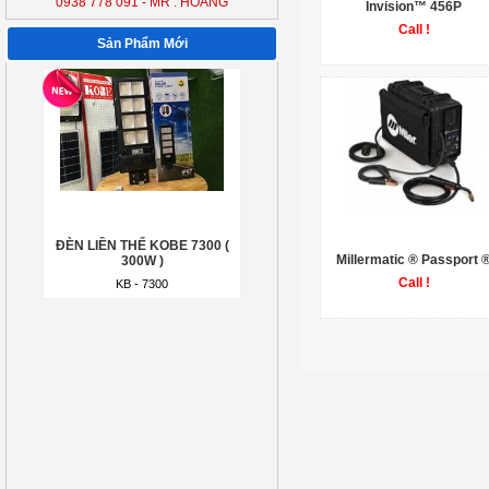
0938 778 091 - MR : HOÀNG
Invision™ 456P
300W )
Call !
KB - 7300
Sản Phẩm Mới
ĐÈN LIỀN THỂ KOBE 7300 (
300W )
Millermatic ® Passport 
KB - 7300
Call !