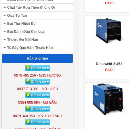
Call !
Chất Tẩy Rửa Thép Không Gỉ
Giấy Tự Tan
Bút Thử Nhiệt Độ
Bút Đánh Dấu Kim Loại
Thước Đo Mối Hàn
Tủ Sấy Que Hàn, Thuốc Hàn
Hỗ trợ online
Deltaweld ® 452
ĐÈN LIỀN THỂ KOBE 7300 (
300W )
Call !
0978 495 256 - MSS HƯỜNG
KB - 7300
0937 713 091 - MR : HIẾU
0384 988 884 - MS GẤM
0879 348 960 - MS: THẢO ANH
ĐÈN LIỀN THỂ KOBE 7300 (