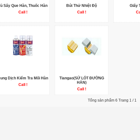
Tủ Sấy Que Hàn, Thuốc Hàn
Bút Thử Nhiệt Độ
Giấy 
Call !
Call !
Ca
ung Dịch Kiểm Tra Mối Hàn
Tiangao(SỨ LÓT ĐƯỜNG
HÀN)
Call !
Call !
Tổng sản phẩm 6 Trang 1 / 1