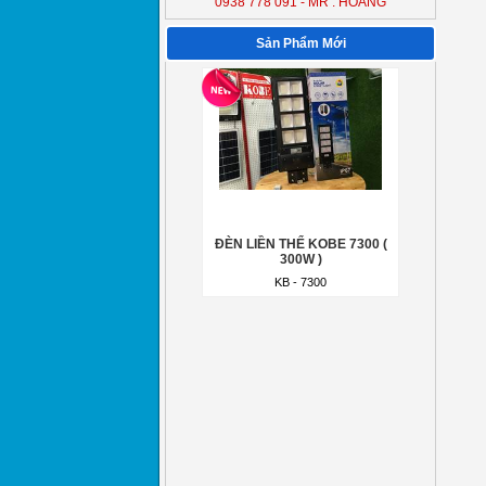
0938 778 091 - MR : HOÀNG
ĐÈN LIỀN THỂ KOBE 7300 (
300W )
Sản Phẩm Mới
KB - 7300
ĐÈN LIỀN THỂ KOBE 7300 (
300W )
KB - 7300