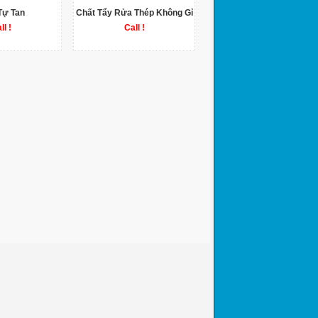
Tự Tan
Chất Tẩy Rửa Thép Không Gỉ
ll !
Call !