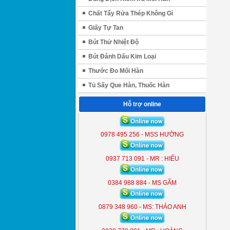
Chất Tẩy Rửa Thép Không Gỉ
Giấy Tự Tan
Bút Thử Nhiệt Độ
Bút Đánh Dấu Kim Loại
Thước Đo Mối Hàn
Tủ Sấy Que Hàn, Thuốc Hàn
Hỗ trợ online
ĐÈN LIỀN THỂ KOBE 7300 (
300W )
0978 495 256 - MSS HƯỜNG
KB - 7300
0937 713 091 - MR : HIẾU
0384 988 884 - MS GẤM
0879 348 960 - MS: THẢO ANH