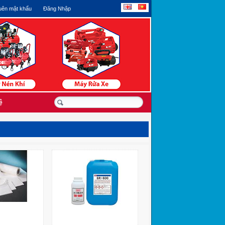
ên mật khẩu
Đăng Nhập
ệ