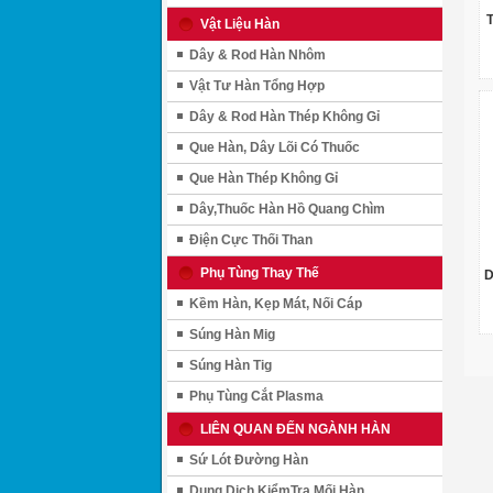
Vật Liệu Hàn
Dây & Rod Hàn Nhôm
Vật Tư Hàn Tổng Hợp
Dây & Rod Hàn Thép Không Gỉ
Que Hàn, Dây Lõi Có Thuốc
Que Hàn Thép Không Gỉ
Dây,Thuốc Hàn Hồ Quang Chìm
Điện Cực Thối Than
Phụ Tùng Thay Thế
D
Kềm Hàn, Kẹp Mát, Nối Cáp
Súng Hàn Mig
Súng Hàn Tig
Phụ Tùng Cắt Plasma
LIÊN QUAN ĐẾN NGÀNH HÀN
Sứ Lót Đường Hàn
Dung Dịch KiểmTra Mối Hàn