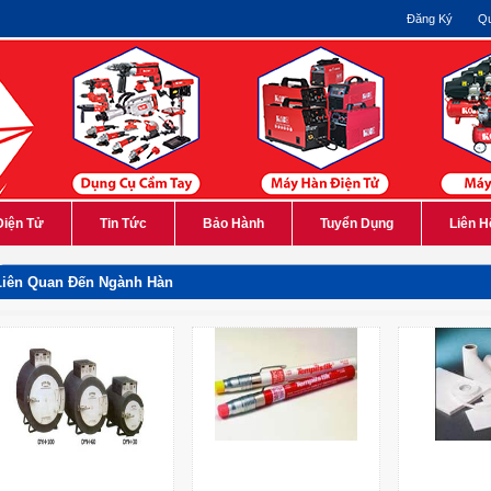
Đăng Ký
Qu
Điện Tử
Tin Tức
Bảo Hành
Tuyển Dụng
Liên H
Liên Quan Đến Ngành Hàn