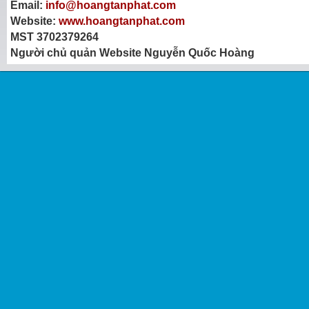
Email:
info@hoangtanphat.com
Website:
www.hoangtanphat.com
MST 3702379264
Người chủ quản Website Nguyễn Quốc Hoàng