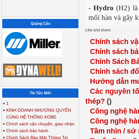
-
Hydro
(H2) là 
mối hàn và gây k
Quảng Cáo
Like and share :
Chính sách vậ
Chính sách b
Chính Sách B
Chính sách đổ
Hướng dẫn mu
Các nguyên tố
Tin Tức Mới
thép?
()
1
Công nghệ hà
KINH DOANH NHƯỢNG QUYỀN
CÙNG HỆ THỐNG KOBE
Công nghệ hàn 
Chính sách vận chuyển, giao nhận
Tầm nhìn / s
Chính sách bảo hành
Chính Sách Bảo Mật Thông Tin