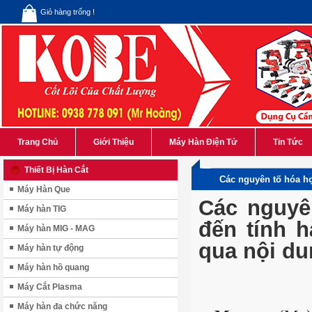
Giỏ hàng trống !
Trang Chủ
Giới Thiệu
Máy Hàn Điện Tử
Tin Tức
Thiết Bị Hàn Cắt
Các nguyên tố hóa h
Máy Hàn Que
Các nguyê
Máy hàn TIG
đến tính 
Máy hàn MIG - MAG
qua nội du
Máy hàn tự động
Máy hàn hồ quang
Máy Cắt Plasma
Máy hàn đa chức năng