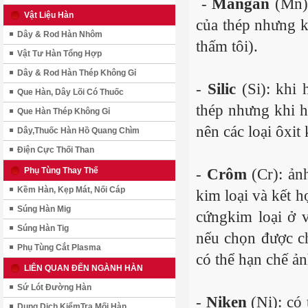
-
Mangan
(Mn)
Vật Liệu Hàn
của thép nhưng k
Dây & Rod Hàn Nhôm
thấm tôi).
Vật Tư Hàn Tổng Hợp
Dây & Rod Hàn Thép Không Gỉ
-
Silic
(Si): khi
Que Hàn, Dây Lõi Có Thuốc
thép nhưng khi h
Que Hàn Thép Không Gỉ
nên các loại ôxit
Dây,Thuốc Hàn Hồ Quang Chìm
Điện Cực Thối Than
-
Crôm
(Cr): ản
Phụ Tùng Thay Thế
Kềm Hàn, Kẹp Mát, Nối Cáp
kim loại và kết h
Súng Hàn Mig
cứngkim loại ở 
Súng Hàn Tig
nếu chọn được ch
Phụ Tùng Cắt Plasma
có thể hạn chế ả
LIÊN QUAN ĐẾN NGÀNH HÀN
Sứ Lót Đường Hàn
-
Niken
(Ni): có 
Dung Dịch KiểmTra Mối Hàn