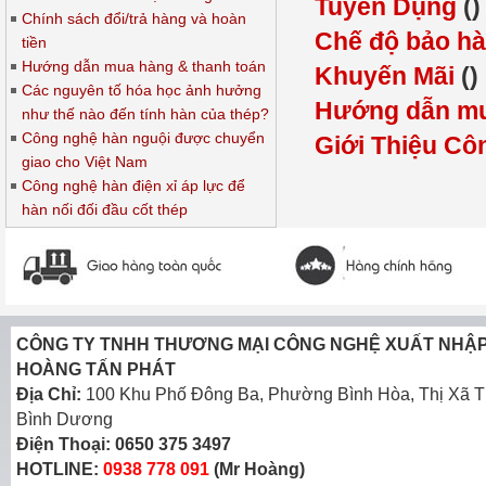
Tuyển Dụng
()
Chính sách đổi/trả hàng và hoàn
Chế độ bảo h
tiền
Hướng dẫn mua hàng & thanh toán
Khuyến Mãi
()
Các nguyên tố hóa học ảnh hưởng
Hướng dẫn mu
như thế nào đến tính hàn của thép?
Công nghệ hàn nguội được chuyển
Giới Thiệu Cô
giao cho Việt Nam
Công nghệ hàn điện xỉ áp lực để
hàn nối đối đầu cốt thép
CÔNG TY TNHH THƯƠNG MẠI CÔNG NGHỆ XUẤT NHẬ
HOÀNG TẤN PHÁT
Địa Chỉ:
100 Khu Phố Đông Ba, Phường Bình Hòa, Thị Xã T
Bình Dương
Điện Thoại:
0650 375 3497
HOTLINE:
0938 778 091
(Mr Hoàng)