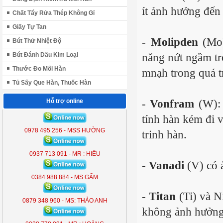
ít ảnh hưởng đến 
Chất Tẩy Rửa Thép Không Gỉ
Giấy Tự Tan
-
Molipden
(Mo
Bút Thử Nhiệt Độ
năng nứt ngầm tr
Bút Đánh Dấu Kim Loại
Thước Đo Mối Hàn
mnạh trong quá t
Tủ Sấy Que Hàn, Thuốc Hàn
-
Vonfram
(W):
Hỗ trợ online
tính hàn kém đi 
ĐÈN LIỀN THỂ KOBE 7300 (
300W )
0978 495 256 - MSS HƯỜNG
trinh hàn.
KB - 7300
0937 713 091 - MR : HIẾU
-
Vanadi
(V) có 
0384 988 884 - MS GẤM
-
Titan
(Ti) và Ni
0879 348 960 - MS: THẢO ANH
không ảnh hưởng 