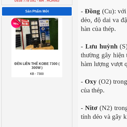
0938 778 091 - MR : HOÀNG
ĐÈN LIỀN THỂ KOBE 7300 (
300W )
-
Đồng
(Cu): với
Sản Phẩm Mới
KB - 7300
dẻo, độ dai va đ
hàn của thép.
-
Lưu huỳnh
(S)
thường gây hiện 
hàm lượng vượt q
ĐÈN LIỀN THỂ KOBE 7300 (
300W )
KB - 7300
-
Oxy
(O2) trong
của thép.
-
Nitơ
(N2) trong
tính dẻo và gây 