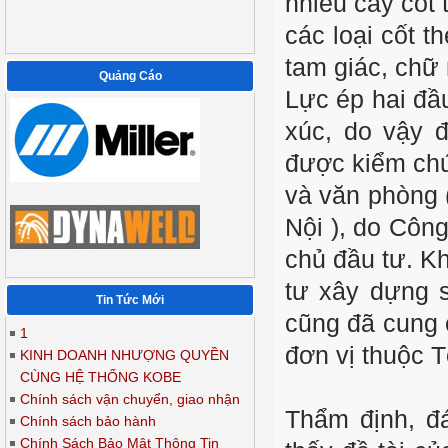
nhiều cây cốt 
các loại cốt t
tam giác, chữ 
Quảng Cáo
Lực ép hai đầu
xúc, do vậy 
được kiểm chứ
và văn phòng 
Nội ), do Côn
chủ đầu tư. K
tư xây dựng s
Tin Tức Mới
cũng đã cung c
1
đơn vị thuộc 
KINH DOANH NHƯỢNG QUYỀN
CÙNG HỆ THỐNG KOBE
Chính sách vận chuyển, giao nhận
Thẩm định, đá
Chính sách bảo hành
Chính Sách Bảo Mật Thông Tin