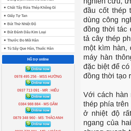
nghiên cứu, ứ
Chất Tẩy Rửa Thép Không Gỉ
đầu cốt thép 
Giấy Tự Tan
dùng công ngh
Bút Thử Nhiệt Độ
đồng thời tác
Bút Đánh Dấu Kim Loại
tả cây thép p
Thước Đo Mối Hàn
một kìm hàn, 
Tủ Sấy Que Hàn, Thuốc Hàn
máy hàn thôn
Hỗ trợ online
đặc biệt để có
ĐÈN LIỀN THỂ KOBE 7300 (
300W )
đồng thời tạo r
0978 495 256 - MSS HƯỜNG
KB - 7300
0937 713 091 - MR : HIẾU
Với cách hàn 
thép phía trên
0384 988 884 - MS GẤM
ở nhiệt độ rấ
0879 348 960 - MS: THẢO ANH
ngang của hai