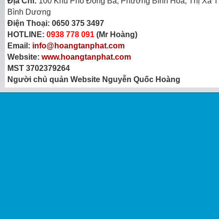
Địa Chỉ:
100 Khu Phố Đông Ba, Phường Bình Hòa, Thị Xã T
Bình Dương
Điện Thoại:
0650 375 3497
HOTLINE:
0938 778 091
(Mr Hoàng)
Email:
info@hoangtanphat.com
Website:
www.hoangtanphat.com
MST 3702379264
Người chủ quản Website Nguyễn Quốc Hoàng