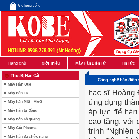
Giỏ hàng trống !
Trang Chủ
Giới Thiệu
Máy Hàn Điện Tử
Tin Tức
Thiết Bị Hàn Cắt
Công nghệ hàn điện x
Máy Hàn Que
hạc sĩ Hoàng 
Máy hàn TIG
ứng dụng thàn
Máy hàn MIG - MAG
áp lực để hàn
Máy hàn tự động
Máy hàn hồ quang
cao tầng, với
Máy Cắt Plasma
trình “Nghiên 
Máy hàn đa chức năng