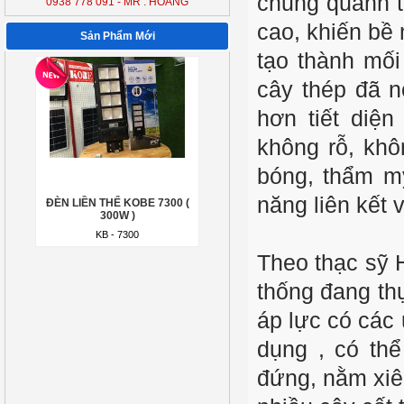
chung quanh t
0938 778 091 - MR : HOÀNG
ĐÈN LIỀN THỂ KOBE 7300 (
300W )
cao, khiến bề 
Sản Phẩm Mới
KB - 7300
tạo thành mối
cây thép đã n
hơn tiết diệ
không rỗ, khô
bóng, thẩm mỹ
năng liên kết 
ĐÈN LIỀN THỂ KOBE 7300 (
300W )
KB - 7300
Theo thạc sỹ 
thống đang th
áp lực có các 
dụng , có thể
đứng, nằm xiê