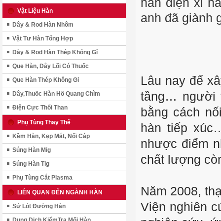
hàn điện xỉ h
Vật Liệu Hàn
anh đã giành 
Dây & Rod Hàn Nhôm
Vật Tư Hàn Tổng Hợp
Dây & Rod Hàn Thép Không Gỉ
Que Hàn, Dây Lõi Có Thuốc
Lâu nay để xâ
Que Hàn Thép Không Gỉ
tầng… người 
Dây,Thuốc Hàn Hồ Quang Chìm
Điện Cực Thối Than
bằng cách nối
Phụ Tùng Thay Thế
hàn tiếp xúc
Kềm Hàn, Kẹp Mát, Nối Cáp
nhược điểm nh
Súng Hàn Mig
chất lượng cò
Súng Hàn Tig
Phụ Tùng Cắt Plasma
Năm 2008, thạ
LIÊN QUAN ĐẾN NGÀNH HÀN
Viện nghiên cứ
Sứ Lót Đường Hàn
Dung Dịch KiểmTra Mối Hàn