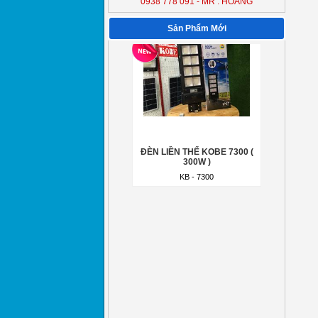
0938 778 091 - MR : HOÀNG
Sản Phẩm Mới
ĐÈN LIỀN THỂ KOBE 7300 (
300W )
KB - 7300