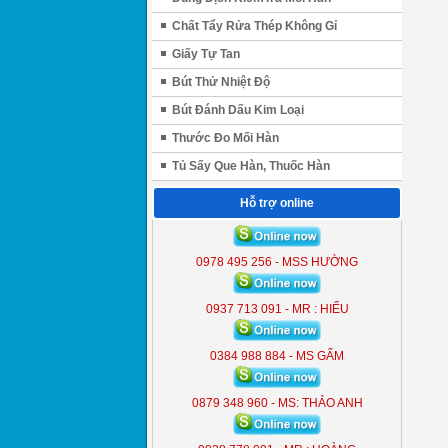
Chất Tẩy Rửa Thép Không Gỉ
Giấy Tự Tan
Bút Thử Nhiệt Độ
Bút Đánh Dấu Kim Loại
Thước Đo Mối Hàn
Tủ Sấy Que Hàn, Thuốc Hàn
ĐÈN LIỀN THỂ KOBE 7300 (
Hỗ trợ online
300W )
KB - 7300
0978 495 256 - MSS HƯỜNG
0937 713 091 - MR : HIẾU
0384 988 884 - MS GẤM
0879 348 960 - MS: THẢO ANH
ĐÈN LIỀN THỂ KOBE 7300 (
300W )
KB - 7300