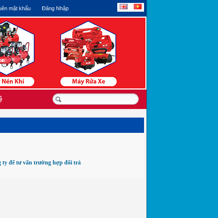
ên mật khẩu
Đăng Nhập
ệ
 ty để tư vấn trường hợp đổi trả