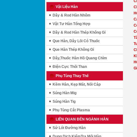
C
Vật Liệu Hàn
C
H
Dây & Rod Hàn Nhôm
C
Vật Tư Hàn Tổng Hợp
C
C
Dây & Rod Hàn Thép Không Gỉ
T
Que Hàn, Dây Lõi Có Thuốc
T
Que Hàn Thép Không Gỉ
C
K
Dây,Thuốc Hàn Hồ Quang Chìm
H
Điện Cực Thối Than
G
Phụ Tùng Thay Thế
Kềm Hàn, Kẹp Mát, Nối Cáp
Súng Hàn Mig
Súng Hàn Tig
Phụ Tùng Cắt Plasma
LIÊN QUAN ĐẾN NGÀNH HÀN
Sứ Lót Đường Hàn
Dung Dịch KiểmTra Mối Hàn