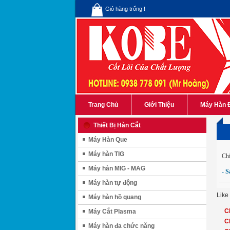
Giỏ hàng trống !
Trang Chủ
Giới Thiệu
Máy Hàn 
Thiết Bị Hàn Cắt
Máy Hàn Que
Máy hàn TIG
Chí
Máy hàn MIG - MAG
- S
Máy hàn tự động
Like
Máy hàn hồ quang
C
Máy Cắt Plasma
C
Máy hàn đa chức năng