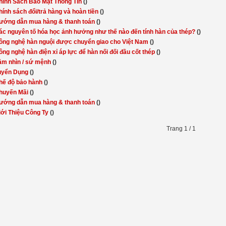
hính Sách Bảo Mật Thông Tin
()
hính sách đổi/trả hàng và hoàn tiền
()
ướng dẫn mua hàng & thanh toán
()
ác nguyên tố hóa học ảnh hưởng như thế nào đến tính hàn của thép?
()
ông nghệ hàn nguội được chuyển giao cho Việt Nam
()
ông nghệ hàn điện xỉ áp lực để hàn nối đối đầu cốt thép
()
ầm nhìn / sứ mệnh
()
uyển Dụng
()
hế độ bảo hành
()
huyến Mãi
()
ướng dẫn mua hàng & thanh toán
()
iới Thiệu Công Ty
()
Trang 1 / 1