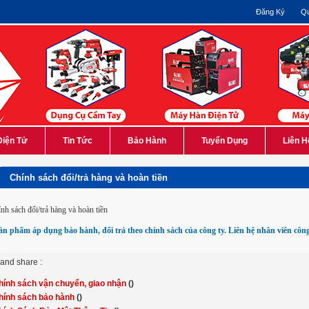
Đăng Ký
Qu
Điện Tử
Tin Tức
Bảo Hành
Tuyển Dụng
Liên H
Chính sách đổi/trả hàng và hoàn tiền
nh sách đổi/trả hàng và hoàn tiền
ản phẩm áp dụng bảo hành, đổi trả theo chính sách của công ty. Liên hệ nhân viên công
 and share :
hính sách vận chuyển, giao nhận
()
hính sách bảo hành
()