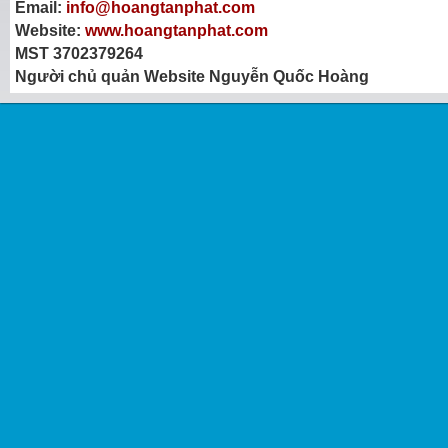
Email:
info@hoangtanphat.com
Website:
www.hoangtanphat.com
MST 3702379264
Người chủ quản Website Nguyễn Quốc Hoàng