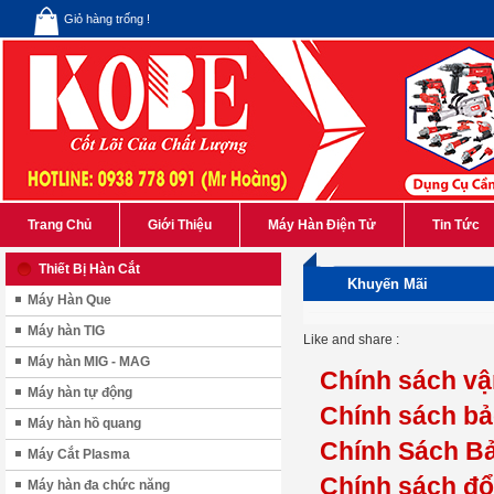
Giỏ hàng trống !
Trang Chủ
Giới Thiệu
Máy Hàn Điện Tử
Tin Tức
Thiết Bị Hàn Cắt
Khuyến Mãi
Máy Hàn Que
Máy hàn TIG
Like and share :
Máy hàn MIG - MAG
Chính sách vậ
Máy hàn tự động
Chính sách b
Máy hàn hồ quang
Chính Sách B
Máy Cắt Plasma
Chính sách đổ
Máy hàn đa chức năng