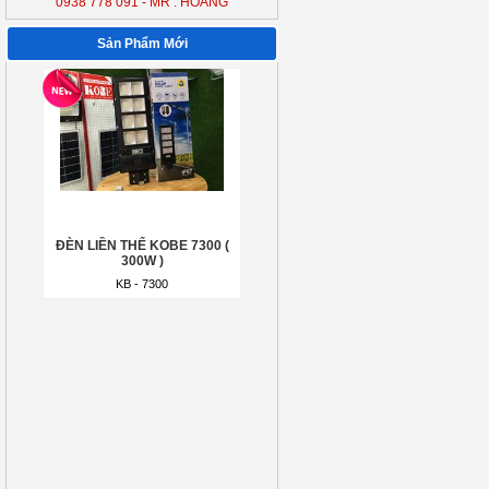
0938 778 091 - MR : HOÀNG
ĐÈN LIỀN THỂ KOBE 7300 (
300W )
Sản Phẩm Mới
KB - 7300
ĐÈN LIỀN THỂ KOBE 7300 (
300W )
KB - 7300