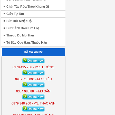
Chất Tẩy Rửa Thép Không Gỉ
Giấy Tự Tan
Bút Thử Nhiệt Độ
Bút Đánh Dấu Kim Loại
Thước Đo Mối Hàn
Tủ Sấy Que Hàn, Thuốc Hàn
Hỗ trợ online
ĐÈN LIỀN THỂ KOBE 7300 (
300W )
0978 495 256 - MSS HƯỜNG
KB - 7300
0937 713 091 - MR : HIẾU
0384 988 884 - MS GẤM
0879 348 960 - MS: THẢO ANH