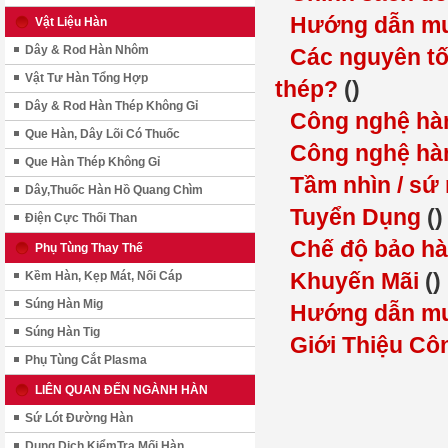
Hướng dẫn mu
Vật Liệu Hàn
Dây & Rod Hàn Nhôm
Các nguyên tố
Vật Tư Hàn Tổng Hợp
thép?
()
Dây & Rod Hàn Thép Không Gỉ
Công nghệ hà
Que Hàn, Dây Lõi Có Thuốc
Công nghệ hàn 
Que Hàn Thép Không Gỉ
Tầm nhìn / s
Dây,Thuốc Hàn Hồ Quang Chìm
Tuyển Dụng
()
Điện Cực Thối Than
Chế độ bảo h
Phụ Tùng Thay Thế
Khuyến Mãi
()
Kềm Hàn, Kẹp Mát, Nối Cáp
Súng Hàn Mig
Hướng dẫn mu
Súng Hàn Tig
Giới Thiệu Cô
Phụ Tùng Cắt Plasma
LIÊN QUAN ĐẾN NGÀNH HÀN
Sứ Lót Đường Hàn
Dung Dịch KiểmTra Mối Hàn