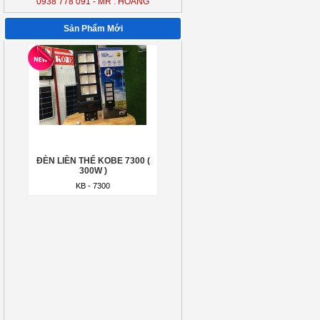
0938 778 091 - MR : HOÀNG
300W )
KB - 7300
Sản Phẩm Mới
ĐÈN LIỀN THỂ KOBE 7300 (
300W )
KB - 7300