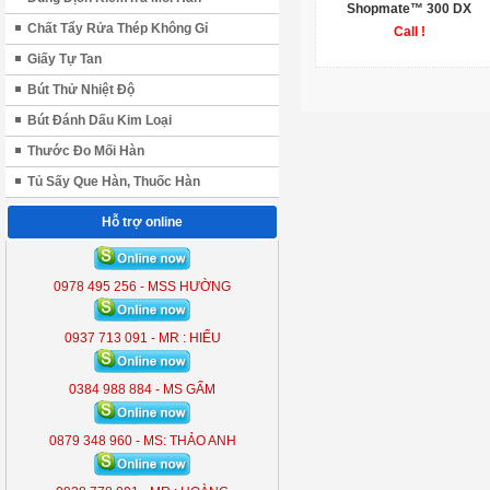
Shopmate™ 300 DX
Chất Tẩy Rửa Thép Không Gỉ
Call !
Giấy Tự Tan
Bút Thử Nhiệt Độ
Bút Đánh Dấu Kim Loại
Thước Đo Mối Hàn
Tủ Sấy Que Hàn, Thuốc Hàn
Hỗ trợ online
ĐÈN LIỀN THỂ KOBE 7300 (
300W )
0978 495 256 - MSS HƯỜNG
KB - 7300
0937 713 091 - MR : HIẾU
0384 988 884 - MS GẤM
0879 348 960 - MS: THẢO ANH
ĐÈN LIỀN THỂ KOBE 7300 (