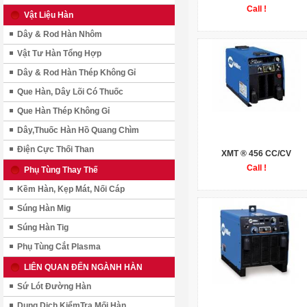
Call !
Vật Liệu Hàn
Dây & Rod Hàn Nhôm
Vật Tư Hàn Tổng Hợp
Dây & Rod Hàn Thép Không Gỉ
Que Hàn, Dây Lõi Có Thuốc
Que Hàn Thép Không Gỉ
Dây,Thuốc Hàn Hồ Quang Chìm
Điện Cực Thối Than
XMT ® 456 CC/CV
Call !
Phụ Tùng Thay Thế
Kềm Hàn, Kẹp Mát, Nối Cáp
Súng Hàn Mig
Súng Hàn Tig
Phụ Tùng Cắt Plasma
LIÊN QUAN ĐẾN NGÀNH HÀN
Sứ Lót Đường Hàn
Dung Dịch KiểmTra Mối Hàn