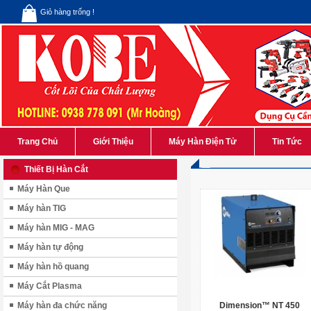
Giỏ hàng trống !
Trang Chủ
Giới Thiệu
Máy Hàn Điện Tử
Tin Tức
Thiết Bị Hàn Cắt
Máy Hàn Que
Máy hàn TIG
Máy hàn MIG - MAG
Máy hàn tự động
Máy hàn hồ quang
Máy Cắt Plasma
Máy hàn đa chức năng
Dimension™ NT 450