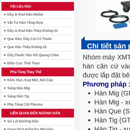
Vật Liệu Hàn
Dây & Rod Hàn Nhôm
Vật Tư Hàn Tổng Hợp
Dây & Rod Hàn Thép Không Gỉ
Que Hàn, Dây Lõi Có Thuốc
Chi tiết sản
Que Hàn Thép Không Gỉ
Dây,Thuốc Hàn Hồ Quang Chìm
Nhóm máy XMT 
Điện Cực Thối Than
hàn căn cứ vào
Phụ Tùng Thay Thế
được lắp đặt bê
Kềm Hàn, Kẹp Mát, Nối Cáp
Phương pháp 
Súng Hàn Mig
Hàn Mig (
Súng Hàn Tig
Hàn Mig - 
Phụ Tùng Cắt Plasma
Hàn Que (
LIÊN QUAN ĐẾN NGÀNH HÀN
Hàn Tig (G
Sứ Lót Đường Hàn
Hàn Tig - x
Dung Dịch KiểmTra Mối Hàn