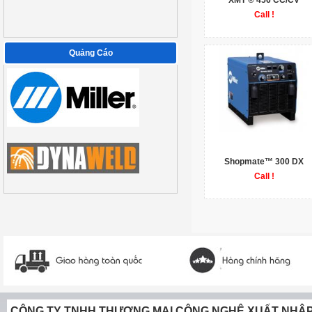
XMT ® 456 CC/CV
Call !
Quảng Cáo
Shopmate™ 300 DX
Call !
CÔNG TY TNHH THƯƠNG MẠI CÔNG NGHỆ XUẤT NHẬ