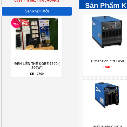
0938 778 091 - MR : HOÀNG
ĐÈN LIỀN THỂ KOBE 7300 (
Sản Phẩm K
300W )
Sản Phẩm Mới
KB - 7300
Dimension™ NT 450
ĐÈN LIỀN THỂ KOBE 7300 (
Call !
300W )
KB - 7300