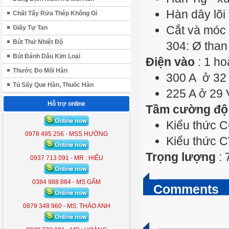
Hàn dây lõi
Chất Tẩy Rửa Thép Không Gỉ
Cắt và móc 
Giấy Tự Tan
Bút Thử Nhiệt Độ
304: Ø tha
Bút Đánh Dấu Kim Loại
Điện vào
: 1 ho
Thước Đo Mối Hàn
300 A ở 32 
Tủ Sấy Que Hàn, Thuốc Hàn
225 A ở 29 
Hỗ trợ online
Tầm cường độ 
ĐÈN LIỀN THỂ KOBE 7300 (
Kiểu thức C
300W )
0978 495 256 - MSS HƯỜNG
Kiểu thức C
KB - 7300
Trọng lượng
: 
0937 713 091 - MR : HIẾU
0384 988 884 - MS GẤM
Comments
0879 348 960 - MS: THẢO ANH