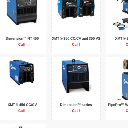
Dimension™ NT 450
XMT ® 350 CC/CV and 350 VS
XMT ® 
Call !
Call !
C
XMT ® 456 CC/CV
Dimension™ series
PipePro™ W
Call !
Call !
C