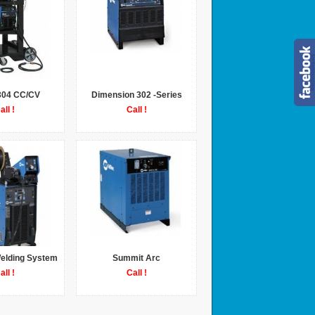
304 CC/CV
Dimension 302 -Series
all !
Call !
elding System
Summit Arc
all !
Call !