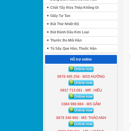
Chất Tẩy Rửa Thép Không Gỉ
Giấy Tự Tan
Bút Thử Nhiệt Độ
Bút Đánh Dấu Kim Loại
Thước Đo Mối Hàn
Tủ Sấy Que Hàn, Thuốc Hàn
Hỗ trợ online
ĐÈN LIỀN THỂ KOBE 7300 (
300W )
0978 495 256 - MSS HƯỜNG
KB - 7300
0937 713 091 - MR : HIẾU
0384 988 884 - MS GẤM
0879 348 960 - MS: THẢO ANH