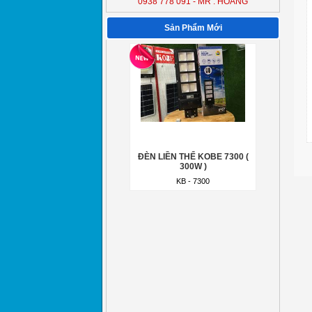
0938 778 091 - MR : HOÀNG
ĐÈN LIỀN THỂ KOBE 7300 (
300W )
Sản Phẩm Mới
KB - 7300
ĐÈN LIỀN THỂ KOBE 7300 (
300W )
KB - 7300