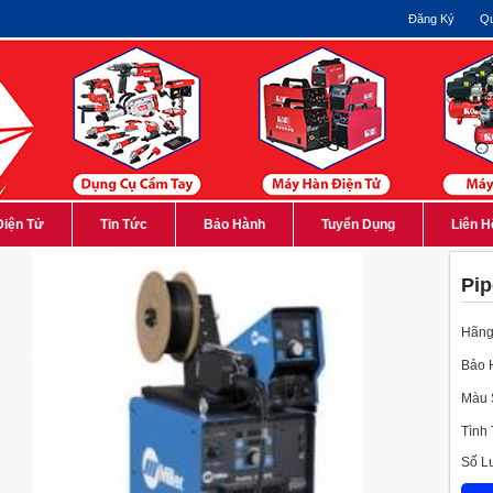
Đăng Ký
Qu
Điện Tử
Tin Tức
Bảo Hành
Tuyển Dụng
Liên H
Pi
Hãng
Bảo 
Màu 
Tình
Số L