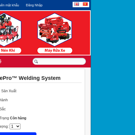
ên mật khẩu
Đăng Nhập
ệ
pePro™ Welding System
 Sản Xuất
Hành
Sắc
 Trạng
Còn hàng
ượng: