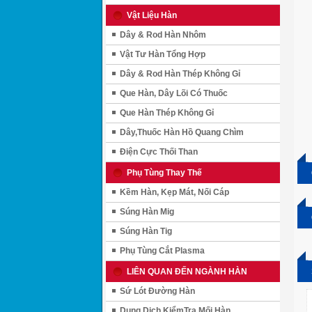
Vật Liệu Hàn
Dây & Rod Hàn Nhôm
Vật Tư Hàn Tổng Hợp
Dây & Rod Hàn Thép Không Gỉ
Que Hàn, Dây Lõi Có Thuốc
Que Hàn Thép Không Gỉ
Dây,Thuốc Hàn Hồ Quang Chìm
Điện Cực Thối Than
Phụ Tùng Thay Thế
Kềm Hàn, Kẹp Mát, Nối Cáp
Súng Hàn Mig
Súng Hàn Tig
Phụ Tùng Cắt Plasma
LIÊN QUAN ĐẾN NGÀNH HÀN
Sứ Lót Đường Hàn
Dung Dịch KiểmTra Mối Hàn