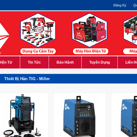
Đăng Ký
Qu
Điện Tử
Tin Tức
Bảo Hành
Tuyển Dụng
Liên H
Thiết Bị Hàn TIG - Miller