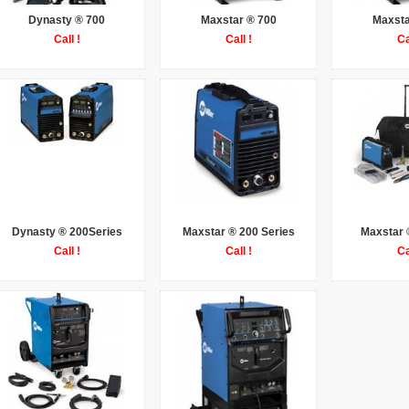
Dynasty ® 700
Maxstar ® 700
Maxsta
Call !
Call !
Ca
Dynasty ® 200Series
Maxstar ® 200 Series
Maxstar 
Call !
Call !
Ca