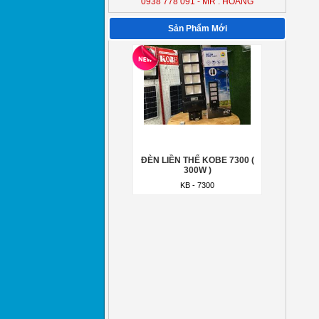
0938 778 091 - MR : HOÀNG
ĐÈN LIỀN THỂ KOBE 7300 (
300W )
Sản Phẩm Mới
KB - 7300
ĐÈN LIỀN THỂ KOBE 7300 (
300W )
KB - 7300