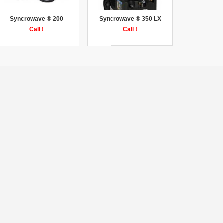
Syncrowave ® 200
Syncrowave ® 350 LX
Call !
Call !