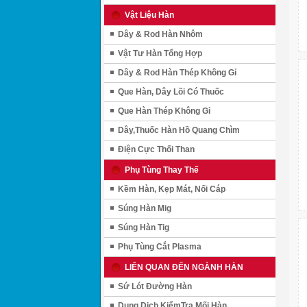
Vật Liệu Hàn
Dây & Rod Hàn Nhôm
Vật Tư Hàn Tổng Hợp
Dây & Rod Hàn Thép Không Gỉ
Que Hàn, Dây Lõi Có Thuốc
Que Hàn Thép Không Gỉ
Dây,Thuốc Hàn Hồ Quang Chìm
Điện Cực Thối Than
Phụ Tùng Thay Thế
Kềm Hàn, Kẹp Mát, Nối Cáp
Súng Hàn Mig
Súng Hàn Tig
Phụ Tùng Cắt Plasma
LIÊN QUAN ĐẾN NGÀNH HÀN
Sứ Lót Đường Hàn
Dung Dịch KiểmTra Mối Hàn