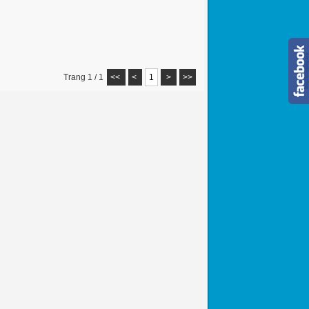
Trang 1 / 1
<<
<
1
>
>>