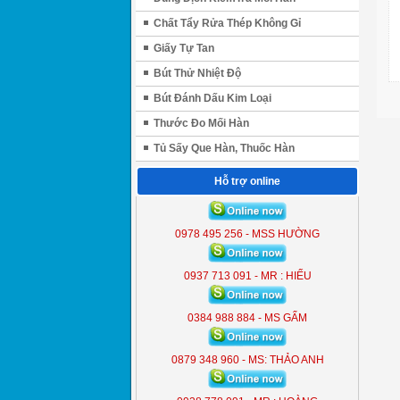
Chất Tẩy Rửa Thép Không Gỉ
Giấy Tự Tan
Bút Thử Nhiệt Độ
Bút Đánh Dấu Kim Loại
Thước Đo Mối Hàn
Tủ Sấy Que Hàn, Thuốc Hàn
Hỗ trợ online
ĐÈN LIỀN THỂ KOBE 7300 (
300W )
0978 495 256 - MSS HƯỜNG
KB - 7300
0937 713 091 - MR : HIẾU
0384 988 884 - MS GẤM
0879 348 960 - MS: THẢO ANH