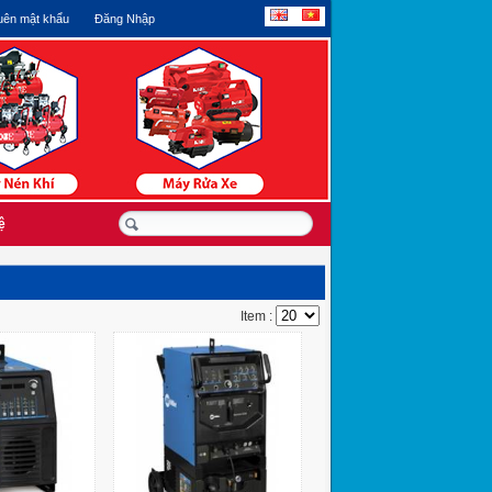
ên mật khẩu
Đăng Nhập
ệ
Item :