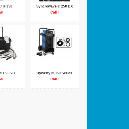
r ® 350
Syncrowave ® 250 DX
ll !
Call !
® 150 STL
Dynasty ® 350 Series
ll !
Call !