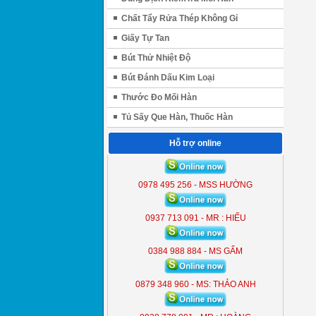
Chất Tẩy Rửa Thép Không Gỉ
Giấy Tự Tan
Bút Thử Nhiệt Độ
Bút Đánh Dấu Kim Loại
Thước Đo Mối Hàn
Tủ Sấy Que Hàn, Thuốc Hàn
Hỗ trợ online
ĐÈN LIỀN THỂ KOBE 7300 (
300W )
0978 495 256 - MSS HƯỜNG
KB - 7300
0937 713 091 - MR : HIẾU
0384 988 884 - MS GẤM
0879 348 960 - MS: THẢO ANH