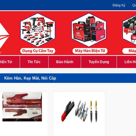
Đăng Ký
Qu
Điện Tử
Tin Tức
Bảo Hành
Tuyển Dụng
Liên H
Kềm Hàn, Kẹp Mát, Nối Cáp