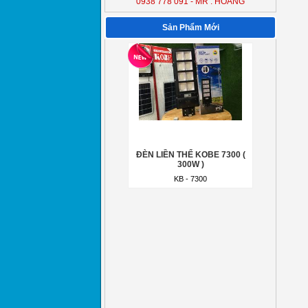
0938 778 091 - MR : HOÀNG
ĐÈN LIỀN THỂ KOBE 7300 (
300W )
Sản Phẩm Mới
KB - 7300
ĐÈN LIỀN THỂ KOBE 7300 (
300W )
KB - 7300