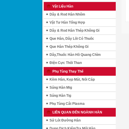
Vật Liệu Hàn
Dây & Rod Hàn Nhôm
Vật Tư Hàn Tổng Hợp
Dây & Rod Hàn Thép Không Gỉ
Que Hàn, Dây Lõi Có Thuốc
Que Hàn Thép Không Gỉ
Dây,Thuốc Hàn Hồ Quang Chìm
Điện Cực Thối Than
Phụ Tùng Thay Thế
Kềm Hàn, Kẹp Mát, Nối Cáp
Súng Hàn Mig
Súng Hàn Tig
Phụ Tùng Cắt Plasma
LIÊN QUAN ĐẾN NGÀNH HÀN
Sứ Lót Đường Hàn
Dung Dịch KiểmTra Mối Hàn