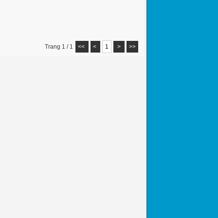
Trang 1 / 1
<<
<
1
>
>>