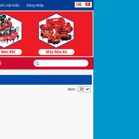
ên mật khẩu
Đăng Nhập
ệ
Item :