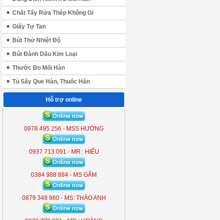
Chất Tẩy Rửa Thép Không Gỉ
Giấy Tự Tan
Bút Thử Nhiệt Độ
Bút Đánh Dấu Kim Loại
Thước Đo Mối Hàn
Tủ Sấy Que Hàn, Thuốc Hàn
Hỗ trợ online
ĐÈN LIỀN THỂ KOBE 7300 (
300W )
0978 495 256 - MSS HƯỜNG
KB - 7300
0937 713 091 - MR : HIẾU
0384 988 884 - MS GẤM
0879 348 960 - MS: THẢO ANH