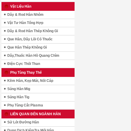
Vật Liệu Hàn
Dây & Rod Hàn Nhôm
Vật Tư Hàn Tổng Hợp
Dây & Rod Hàn Thép Không Gỉ
Que Hàn, Dây Lõi Có Thuốc
Que Hàn Thép Không Gỉ
Dây,Thuốc Hàn Hồ Quang Chìm
Điện Cực Thối Than
Phụ Tùng Thay Thế
Kềm Hàn, Kẹp Mát, Nối Cáp
Súng Hàn Mig
Súng Hàn Tig
Phụ Tùng Cắt Plasma
LIÊN QUAN ĐẾN NGÀNH HÀN
Sứ Lót Đường Hàn
Dung Dịch KiểmTra Mối Hàn