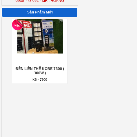
0938 778 091 - MR : HOÀNG
ĐÈN LIỀN THỂ KOBE 7300 (
300W )
Sản Phẩm Mới
KB - 7300
ĐÈN LIỀN THỂ KOBE 7300 (
300W )
KB - 7300