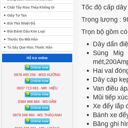
Tốc độ cấp dây 
Chất Tẩy Rửa Thép Không Gỉ
Giấy Tự Tan
Trọng lượng :
9
Bút Thử Nhiệt Độ
Trọn bộ gồm có
Bút Đánh Dấu Kim Loại
Thước Đo Mối Hàn
Dây dẩn điê
Tủ Sấy Que Hàn, Thuốc Hàn
Súng Mig 
Hỗ trợ online
mét,200Amp
ĐÈN LIỀN THỂ KOBE 7300 (
300W )
Hai val đón
KB - 7300
0978 495 256 - MSS HƯỜNG
Dây cáp kẹp 
Van điều áp
0937 713 091 - MR : HIẾU
Mũi tiếp xú
0384 988 884 - MS GẤM
Xe đểy lắp
Bánh xe đểy
0879 348 960 - MS: THẢO ANH
Băng ghi hì
ĐÈN LIỀN THỂ KOBE 7300 (
300W )