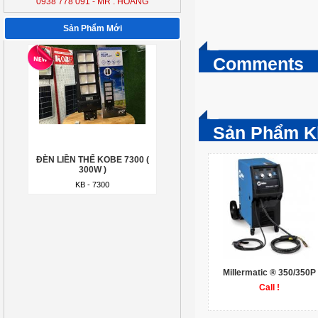
0938 778 091 - MR : HOÀNG
KB - 7300
Sản Phẩm Mới
Comments
Sản Phẩm K
ĐÈN LIỀN THỂ KOBE 7300 (
300W )
KB - 7300
Millermatic ® 350/350P
Call !