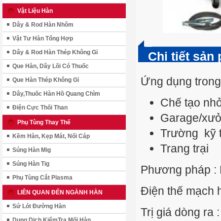
Vật Liệu Hàn
Dây & Rod Hàn Nhôm
Vật Tư Hàn Tổng Hợp
Dây & Rod Hàn Thép Không Gỉ
Chi tiết sản
Que Hàn, Dây Lõi Có Thuốc
Ứng dụng trong
Que Hàn Thép Không Gỉ
Dây,Thuốc Hàn Hồ Quang Chìm
Chế tạo nh
Điện Cực Thối Than
Garage/xưở
Phụ Tùng Thay Thế
Trường kỹ 
Kềm Hàn, Kẹp Mát, Nối Cáp
Trang trại
Súng Hàn Mig
Súng Hàn Tig
Phương pháp
:
Phụ Tùng Cắt Plasma
Điện thế mạch h
LIÊN QUAN ĐẾN NGÀNH HÀN
Sứ Lót Đường Hàn
Trị giá dòng ra 
Dung Dịch KiểmTra Mối Hàn