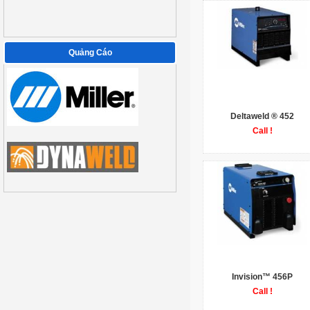
Quảng Cáo
Deltaweld ® 452
Call !
Invision™ 456P
Call !