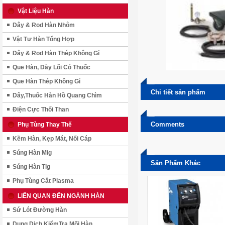
Vật Liệu Hàn
Dây & Rod Hàn Nhôm
Vật Tư Hàn Tổng Hợp
Dây & Rod Hàn Thép Không Gỉ
Que Hàn, Dây Lõi Có Thuốc
Que Hàn Thép Không Gỉ
Chi tiết sản phẩm
Dây,Thuốc Hàn Hồ Quang Chìm
Điện Cực Thối Than
Comments
Phụ Tùng Thay Thế
Kềm Hàn, Kẹp Mát, Nối Cáp
Súng Hàn Mig
Sản Phẩm Khác
Súng Hàn Tig
Phụ Tùng Cắt Plasma
LIÊN QUAN ĐẾN NGÀNH HÀN
Sứ Lót Đường Hàn
Dung Dịch KiểmTra Mối Hàn