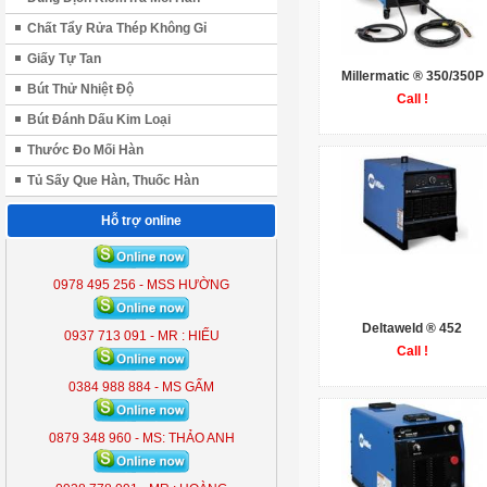
Chất Tẩy Rửa Thép Không Gỉ
Giấy Tự Tan
Millermatic ® 350/350P
Bút Thử Nhiệt Độ
Call !
Bút Đánh Dấu Kim Loại
Thước Đo Mối Hàn
Tủ Sấy Que Hàn, Thuốc Hàn
Hỗ trợ online
ĐÈN LIỀN THỂ KOBE 7300 (
300W )
0978 495 256 - MSS HƯỜNG
KB - 7300
Deltaweld ® 452
0937 713 091 - MR : HIẾU
Call !
0384 988 884 - MS GẤM
0879 348 960 - MS: THẢO ANH
ĐÈN LIỀN THỂ KOBE 7300 (