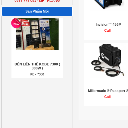
0938 778 091 - MR : HOÀNG
300W )
KB - 7300
Sản Phẩm Mới
Invision™ 456P
Call !
ĐÈN LIỀN THỂ KOBE 7300 (
300W )
KB - 7300
Millermatic ® Passport 
Call !