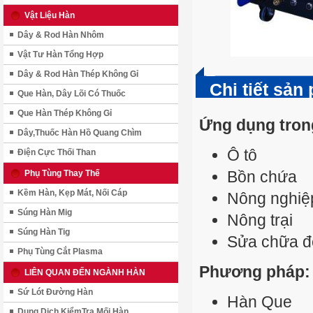
Vật Liệu Hàn
Dây & Rod Hàn Nhôm
Vật Tư Hàn Tổng Hợp
Dây & Rod Hàn Thép Không Gỉ
Chi tiết sản
Que Hàn, Dây Lõi Có Thuốc
Que Hàn Thép Không Gỉ
Ứng dụng tron
Dây,Thuốc Hàn Hồ Quang Chìm
Ô tô
Điện Cực Thối Than
Bồn chứa
Phụ Tùng Thay Thế
Kềm Hàn, Kẹp Mát, Nối Cáp
Nông nghiệ
Súng Hàn Mig
Nông trại
Súng Hàn Tig
Sửa chữa đ
Phụ Tùng Cắt Plasma
Phương pháp:
LIÊN QUAN ĐẾN NGÀNH HÀN
Sứ Lót Đường Hàn
Hàn Que
Dung Dịch KiểmTra Mối Hàn