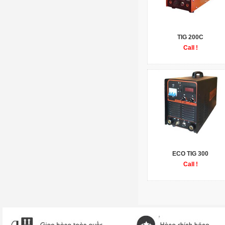
TIG 200C
Call !
ECO TIG 300
Call !