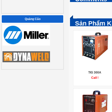
Quảng Cáo
Sản Phẩm K
TIG 300A
Call !