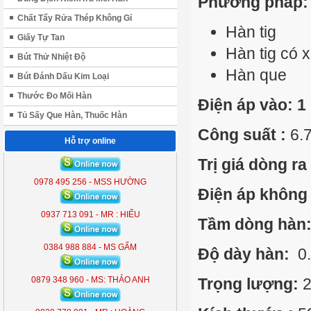
Phương pháp:
Chất Tẩy Rửa Thép Không Gỉ
Hàn tig
Giấy Tự Tan
Hàn tig có 
Bút Thử Nhiệt Độ
Hàn que
Bút Đánh Dấu Kim Loại
Thước Đo Mối Hàn
Điện áp vào: 1
Tủ Sấy Que Hàn, Thuốc Hàn
Công suất :
6.
Hỗ trợ online
Trị giá dòng ra
ĐÈN LIỀN THỂ KOBE 7300 (
300W )
0978 495 256 - MSS HƯỜNG
Điện áp không t
KB - 7300
0937 713 091 - MR : HIẾU
Tầm dòng hàn
0384 988 884 - MS GẤM
Độ dày hàn:
0.
0879 348 960 - MS: THẢO ANH
Trọng lượng:
2