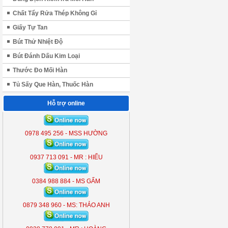
Chất Tẩy Rửa Thép Không Gỉ
Giấy Tự Tan
Bút Thử Nhiệt Độ
Bút Đánh Dấu Kim Loại
Thước Đo Mối Hàn
Tủ Sấy Que Hàn, Thuốc Hàn
Hỗ trợ online
ĐÈN LIỀN THỂ KOBE 7300 (
300W )
0978 495 256 - MSS HƯỜNG
KB - 7300
0937 713 091 - MR : HIẾU
0384 988 884 - MS GẤM
0879 348 960 - MS: THẢO ANH