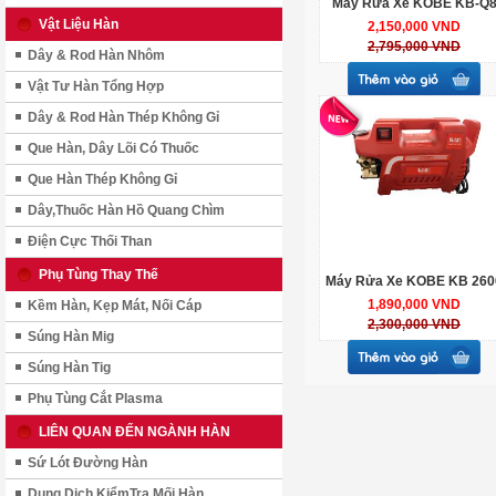
Máy Rửa Xe KOBE KB-Q
Vật Liệu Hàn
2,150,000 VND
2,795,000 VND
Dây & Rod Hàn Nhôm
Vật Tư Hàn Tổng Hợp
Dây & Rod Hàn Thép Không Gỉ
Que Hàn, Dây Lõi Có Thuốc
Que Hàn Thép Không Gỉ
Dây,Thuốc Hàn Hồ Quang Chìm
Điện Cực Thối Than
Phụ Tùng Thay Thế
Máy Rửa Xe KOBE KB 260
1,890,000 VND
Kềm Hàn, Kẹp Mát, Nối Cáp
2,300,000 VND
Súng Hàn Mig
Súng Hàn Tig
Phụ Tùng Cắt Plasma
LIÊN QUAN ĐẾN NGÀNH HÀN
Sứ Lót Đường Hàn
Dung Dịch KiểmTra Mối Hàn