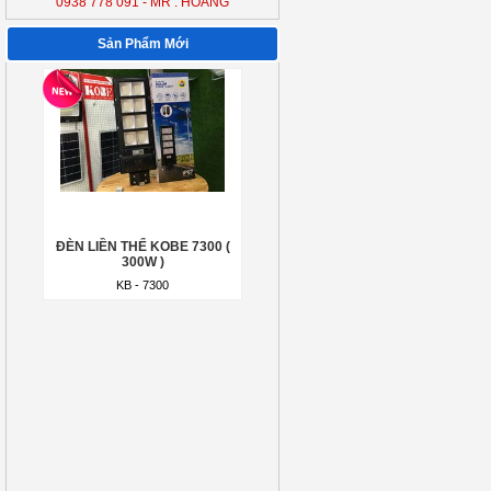
0938 778 091 - MR : HOÀNG
ĐÈN LIỀN THỂ KOBE 7300 (
300W )
Sản Phẩm Mới
KB - 7300
ĐÈN LIỀN THỂ KOBE 7300 (
300W )
KB - 7300