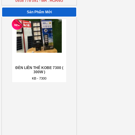
0938 778 091 - MR : HOÀNG
ĐÈN LIỀN THỂ KOBE 7300 (
300W )
Sản Phẩm Mới
KB - 7300
ĐÈN LIỀN THỂ KOBE 7300 (
300W )
KB - 7300