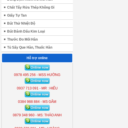
Chất Tẩy Rửa Thép Không Gỉ
Giấy Tự Tan
Bút Thử Nhiệt Độ
Bút Đánh Dấu Kim Loại
Thước Đo Mối Hàn
Tủ Sấy Que Hàn, Thuốc Hàn
Hỗ trợ online
ĐÈN LIỀN THỂ KOBE 7300 (
300W )
0978 495 256 - MSS HƯỜNG
KB - 7300
0937 713 091 - MR : HIẾU
0384 988 884 - MS GẤM
0879 348 960 - MS: THẢO ANH