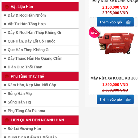
Máy Rửa Xe KOBE KB-Q
Vật Liệu Hàn
2,150,000 VND
2,795,000 VND
Dây & Rod Hàn Nhôm
Vật Tư Hàn Tổng Hợp
Dây & Rod Hàn Thép Không Gỉ
Que Hàn, Dây Lõi Có Thuốc
Que Hàn Thép Không Gỉ
Dây,Thuốc Hàn Hồ Quang Chìm
Điện Cực Thối Than
Phụ Tùng Thay Thế
Máy Rửa Xe KOBE KB 260
1,890,000 VND
Kềm Hàn, Kẹp Mát, Nối Cáp
2,300,000 VND
Súng Hàn Mig
Súng Hàn Tig
Phụ Tùng Cắt Plasma
LIÊN QUAN ĐẾN NGÀNH HÀN
Sứ Lót Đường Hàn
Dung Dịch KiểmTra Mối Hàn