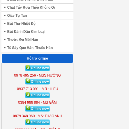
Chất Tẩy Rửa Thép Không Gỉ
Giấy Tự Tan
Bút Thử Nhiệt Độ
Bút Đánh Dấu Kim Loại
Thước Đo Mối Hàn
Tủ Sấy Que Hàn, Thuốc Hàn
Hỗ trợ online
ĐÈN LIỀN THỂ KOBE 7300 (
300W )
0978 495 256 - MSS HƯỜNG
KB - 7300
0937 713 091 - MR : HIẾU
0384 988 884 - MS GẤM
0879 348 960 - MS: THẢO ANH