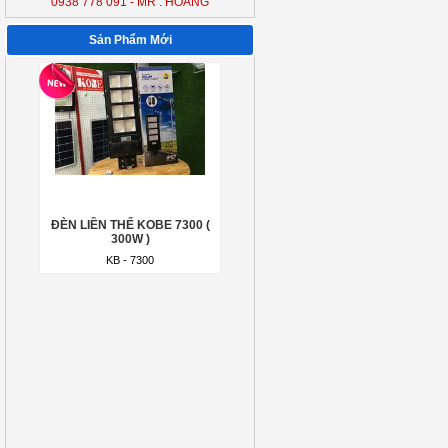
0938 778 091 - MR : HOÀNG
ĐÈN LIỀN THỂ KOBE 7300 (
300W )
Sản Phẩm Mới
KB - 7300
ĐÈN LIỀN THỂ KOBE 7300 (
300W )
KB - 7300