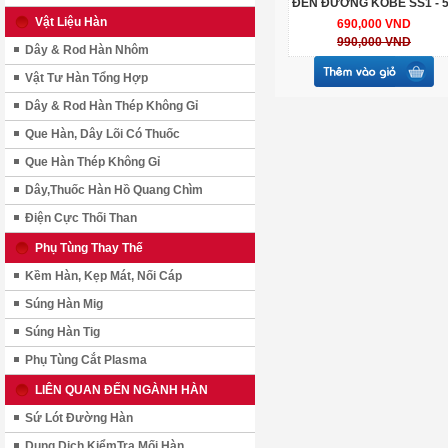
ĐÈN ĐƯỜNG KOBE SS1 - 
Vật Liệu Hàn
690,000 VND
990,000 VND
Dây & Rod Hàn Nhôm
Vật Tư Hàn Tổng Hợp
Dây & Rod Hàn Thép Không Gỉ
Que Hàn, Dây Lõi Có Thuốc
Que Hàn Thép Không Gỉ
Dây,Thuốc Hàn Hồ Quang Chìm
Điện Cực Thối Than
Phụ Tùng Thay Thế
Kềm Hàn, Kẹp Mát, Nối Cáp
Súng Hàn Mig
Súng Hàn Tig
Phụ Tùng Cắt Plasma
LIÊN QUAN ĐẾN NGÀNH HÀN
Sứ Lót Đường Hàn
Dung Dịch KiểmTra Mối Hàn