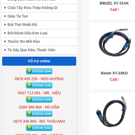
BINZEL XY-15AK
Chất Tẩy Rửa Thép Không Gỉ
Call !
Giấy Tự Tan
Bút Thử Nhiệt Độ
Bút Đánh Dấu Kim Loại
Thước Đo Mối Hàn
Tủ Sấy Que Hàn, Thuốc Hàn
Hỗ trợ online
ĐÈN LIỀN THỂ KOBE 7300 (
300W )
Binzle XY-24KD
KB - 7300
0978 495 256 - MSS HƯỜNG
Call !
0937 713 091 - MR : HIẾU
0384 988 884 - MS GẤM
0879 348 960 - MS: THẢO ANH
ĐÈN LIỀN THỂ KOBE 7300 (
300W )