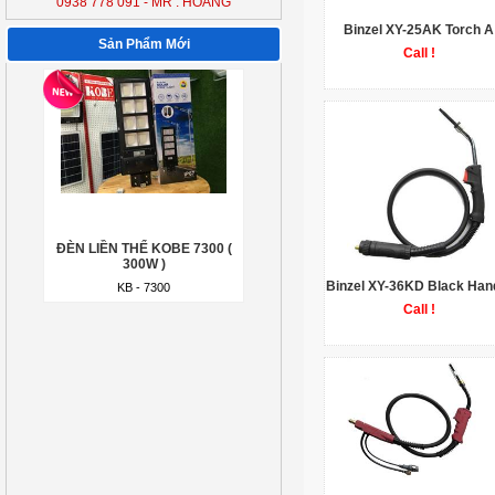
0938 778 091 - MR : HOÀNG
KB - 7300
Binzel XY-25AK Torch A
Sản Phẩm Mới
Call !
ĐÈN LIỀN THỂ KOBE 7300 (
300W )
KB - 7300
Binzel XY-36KD Black Han
Call !