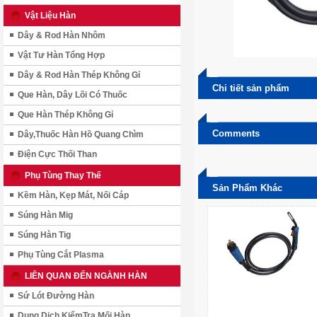
Vật Liệu Hàn
Dây & Rod Hàn Nhôm
Vật Tư Hàn Tổng Hợp
Dây & Rod Hàn Thép Không Gỉ
Chi tiết sản phẩm
Que Hàn, Dây Lõi Có Thuốc
Que Hàn Thép Không Gỉ
Comments
Dây,Thuốc Hàn Hồ Quang Chìm
Điện Cực Thối Than
Phụ Tùng Thay Thế
Sản Phẩm Khác
Kềm Hàn, Kẹp Mát, Nối Cáp
Súng Hàn Mig
Súng Hàn Tig
Phụ Tùng Cắt Plasma
LIÊN QUAN ĐẾN NGÀNH HÀN
Sứ Lót Đường Hàn
Dung Dịch KiểmTra Mối Hàn