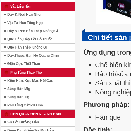
Vật Liệu Hàn
Dây & Rod Hàn Nhôm
Vật Tư Hàn Tổng Hợp
Dây & Rod Hàn Thép Không Gỉ
Chi tiết sản
Que Hàn, Dây Lõi Có Thuốc
Que Hàn Thép Không Gỉ
Ứng dụng tron
Dây,Thuốc Hàn Hồ Quang Chìm
Chế biến ki
Điện Cực Thối Than
Bảo trì/sửa
Phụ Tùng Thay Thế
Kềm Hàn, Kẹp Mát, Nối Cáp
Sản xuất thi
Súng Hàn Mig
Nông nghiệ
Súng Hàn Tig
Phương pháp:
Phụ Tùng Cắt Plasma
LIÊN QUAN ĐẾN NGÀNH HÀN
Hàn que
Sứ Lót Đường Hàn
Đặc tính:
Dung Dịch KiểmTra Mối Hàn