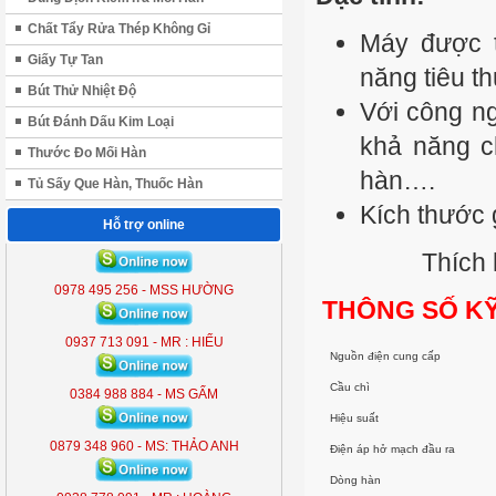
Chất Tẩy Rửa Thép Không Gỉ
Máy được th
Giấy Tự Tan
năng tiêu t
Bút Thử Nhiệt Độ
Với công ng
Bút Đánh Dấu Kim Loại
khả năng c
Thước Đo Mối Hàn
hàn….
Tủ Sấy Que Hàn, Thuốc Hàn
Kích thước
Hỗ trợ online
Thích hợp đặt
ĐÈN LIỀN THỂ KOBE 7300 (
300W )
0978 495 256 - MSS HƯỜNG
THÔNG SỐ K
KB - 7300
0937 713 091 - MR : HIẾU
Nguồn điện cung cấp
Cầu chì
0384 988 884 - MS GẤM
Hiệu suất
0879 348 960 - MS: THẢO ANH
Điện áp hở mạch đầu ra
Dòng hàn