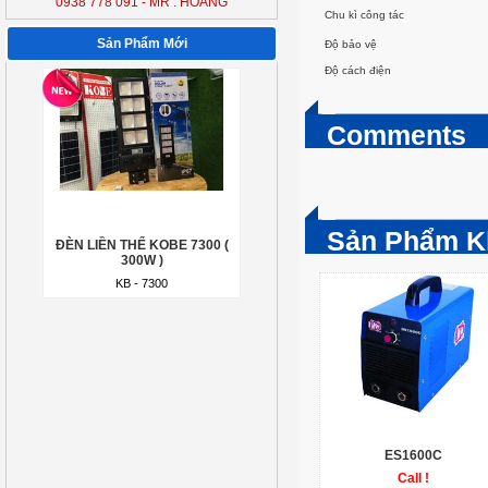
0938 778 091 - MR : HOÀNG
ĐÈN LIỀN THỂ KOBE 7300 (
Chu kì công tác
300W )
Sản Phẩm Mới
Độ bảo vệ
KB - 7300
Độ cách điện
Comments
Sản Phẩm K
ĐÈN LIỀN THỂ KOBE 7300 (
300W )
KB - 7300
ES1600C
Call !