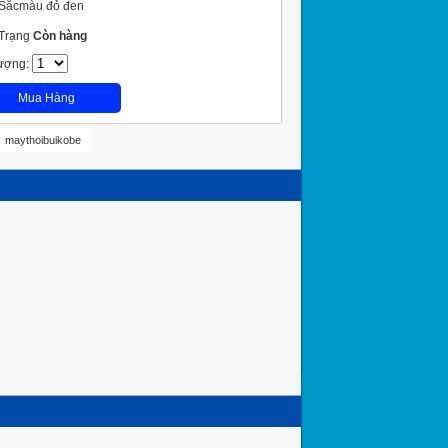
Sắcmàu đỏ đen
 Trạng
Còn hàng
ượng:
Mua Hàng
maythoibuikobe