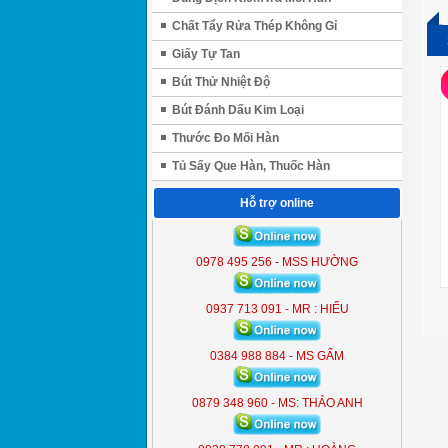
Chất Tẩy Rửa Thép Không Gỉ
Giấy Tự Tan
Bút Thử Nhiệt Độ
Bút Đánh Dấu Kim Loại
Thước Đo Mối Hàn
Tủ Sấy Que Hàn, Thuốc Hàn
Hỗ trợ online
ĐÈN LIỀN THỂ KOBE 7300 (
300W )
0978 495 256 - MSS HƯỜNG
KB - 7300
0937 713 091 - MR : HIẾU
0384 988 884 - MS GẤM
0879 348 960 - MS: THẢO ANH