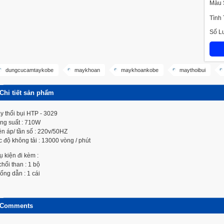
Màu 
Tình
Số L
dungcucamtaykobe
maykhoan
maykhoankobe
maythoibui
Chi tiết sản phẩm
y thổi bụi HTP - 3029
ng suất : 710W
ện áp/ tần số : 220v/50HZ
c độ không tải : 13000 vòng / phút
ụ kiện đi kèm :
chổi than : 1 bộ
 ống dẫn : 1 cái
Comments