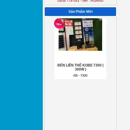
0938 778 091 - MR : HOÀNG
ĐÈN LIỀN THỂ KOBE 7300 (
300W )
Sản Phẩm Mới
KB - 7300
ĐÈN LIỀN THỂ KOBE 7300 (
300W )
KB - 7300