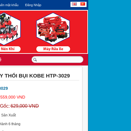
ên mật khẩu
Đăng Nhập
ệ
Y THỔI BỤI KOBE HTP-3029
3029
 559,000 VND
 Gốc:
629,000 VND
 Sản Xuất
Hành 6 tháng