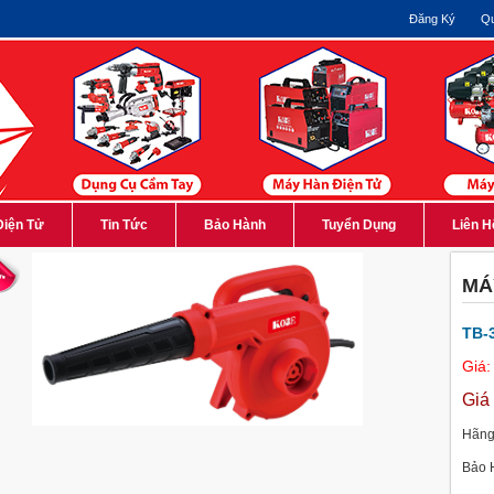
Đăng Ký
Qu
Điện Tử
Tin Tức
Bảo Hành
Tuyển Dụng
Liên H
MÁ
TB-
Giá:
Giá
Hãng
Bảo 