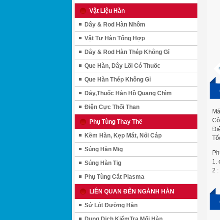
Vật Liệu Hàn
Dây & Rod Hàn Nhôm
Vật Tư Hàn Tổng Hợp
Dây & Rod Hàn Thép Không Gỉ
Que Hàn, Dây Lõi Có Thuốc
Que Hàn Thép Không Gỉ
Dây,Thuốc Hàn Hồ Quang Chìm
Điện Cực Thối Than
Má
Cô
Phụ Tùng Thay Thế
Đi
Kềm Hàn, Kẹp Mát, Nối Cáp
Tố
Súng Hàn Mig
Ph
1. 
Súng Hàn Tig
2 :
Phụ Tùng Cắt Plasma
LIÊN QUAN ĐẾN NGÀNH HÀN
Sứ Lót Đường Hàn
Dung Dịch KiểmTra Mối Hàn