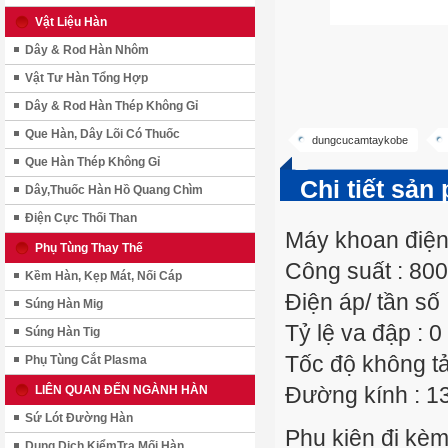
Vật Liệu Hàn
Dây & Rod Hàn Nhôm
Vật Tư Hàn Tổng Hợp
Dây & Rod Hàn Thép Không Gỉ
Que Hàn, Dây Lõi Có Thuốc
dungcucamtaykobe
Que Hàn Thép Không Gỉ
Chi tiết sản
Dây,Thuốc Hàn Hồ Quang Chìm
Điện Cực Thối Than
Máy khoan điện
Phụ Tùng Thay Thế
Công suất : 80
Kềm Hàn, Kẹp Mát, Nối Cáp
Điện áp/ tần số
Súng Hàn Mig
Tỷ lệ va đập : 0
Súng Hàn Tig
Tốc độ không tả
Phụ Tùng Cắt Plasma
Đường kính : 
LIÊN QUAN ĐẾN NGÀNH HÀN
Sứ Lót Đường Hàn
Phụ kiện đi kèm
Dung Dịch KiểmTra Mối Hàn