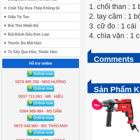
1. chổi than : 1 
Chất Tẩy Rửa Thép Không Gỉ
2. tay cầm : 1 b
Giấy Tự Tan
3. cữ đo : 1 cái
Bút Thử Nhiệt Độ
4. chìa vặn : 1 c
Bút Đánh Dấu Kim Loại
Thước Đo Mối Hàn
Tủ Sấy Que Hàn, Thuốc Hàn
Comments
Hỗ trợ online
ĐÈN LIỀN THỂ KOBE 7300 (
300W )
0978 495 256 - MSS HƯỜNG
KB - 7300
Sản Phẩm K
0937 713 091 - MR : HIẾU
0384 988 884 - MS GẤM
0879 348 960 - MS: THẢO ANH