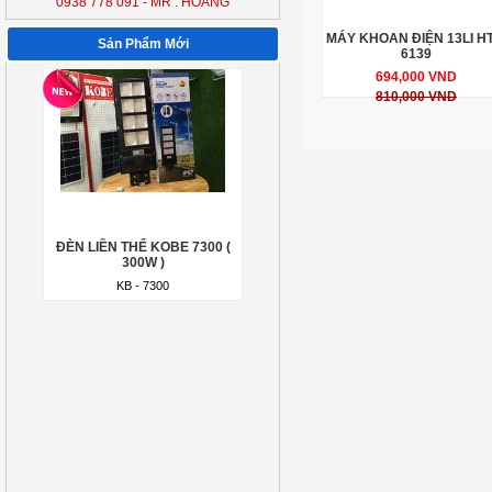
0938 778 091 - MR : HOÀNG
ĐÈN LIỀN THỂ KOBE 7300 (
300W )
MÁY KHOAN ĐIỆN 13LI HT
Sản Phẩm Mới
KB - 7300
6139
694,000 VND
810,000 VND
ĐÈN LIỀN THỂ KOBE 7300 (
300W )
KB - 7300