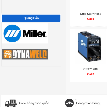
Gold Star ® 452
Quảng Cáo
Call !
CST™ 280
Call !