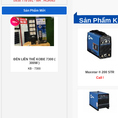
0938 778 091 - MR : HOÀNG
ĐÈN LIỀN THỂ KOBE 7300 (
300W )
Sản Phẩm Mới
KB - 7300
Sản Phẩm K
ĐÈN LIỀN THỂ KOBE 7300 (
300W )
KB - 7300
Maxstar ® 200 STR
Call !