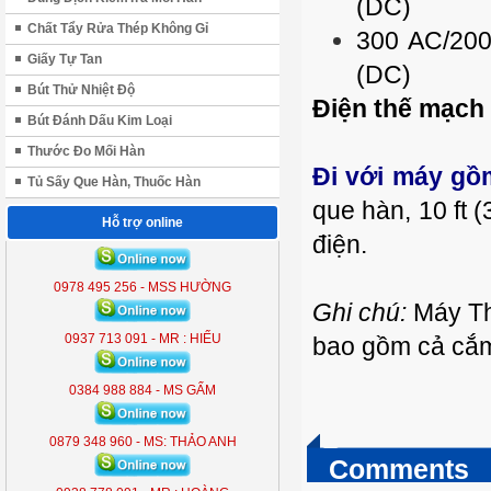
(DC)
Chất Tẩy Rửa Thép Không Gỉ
300 AC/200
Giấy Tự Tan
(DC)
Bút Thử Nhiệt Độ
Điện thế mạch 
Bút Đánh Dấu Kim Loại
Thước Đo Mối Hàn
Đi với máy gồ
Tủ Sấy Que Hàn, Thuốc Hàn
que hàn, 10 ft 
Hỗ trợ online
điện.
ĐÈN LIỀN THỂ KOBE 7300 (
300W )
0978 495 256 - MSS HƯỜNG
KB - 7300
Ghi chú:
Máy Th
0937 713 091 - MR : HIẾU
bao gồm cả cắm 
0384 988 884 - MS GẤM
0879 348 960 - MS: THẢO ANH
Comments