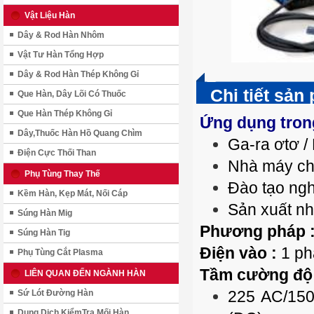
Vật Liệu Hàn
Dây & Rod Hàn Nhôm
Vật Tư Hàn Tổng Hợp
Dây & Rod Hàn Thép Không Gỉ
Chi tiết sản
Que Hàn, Dây Lõi Có Thuốc
Que Hàn Thép Không Gỉ
Ứng dụng tron
Dây,Thuốc Hàn Hồ Quang Chìm
Ga-ra ơtơ 
Điện Cực Thối Than
Nhà máy ch
Phụ Tùng Thay Thế
Đào tạo ng
Kềm Hàn, Kẹp Mát, Nối Cáp
Sản xuất nh
Súng Hàn Mig
Phương pháp 
Súng Hàn Tig
Điện vào :
1 ph
Phụ Tùng Cắt Plasma
Tầm cường độ 
LIÊN QUAN ĐẾN NGÀNH HÀN
225 AC/150
Sứ Lót Đường Hàn
Dung Dịch KiểmTra Mối Hàn