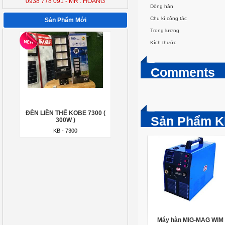
0938 778 091 - MR : HOÀNG
ĐÈN LIỀN THỂ KOBE 7300 (
Dòng hàn
300W )
Chu kì công tác
Sản Phẩm Mới
KB - 7300
Trọng lượng
Kích thước
Comments
ĐÈN LIỀN THỂ KOBE 7300 (
Sản Phẩm K
300W )
KB - 7300
Máy hàn MIG-MAG WIM