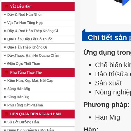
Vật Liệu Hàn
Dây & Rod Hàn Nhôm
Vật Tư Hàn Tổng Hợp
Dây & Rod Hàn Thép Không Gỉ
Chi tiết sản
Que Hàn, Dây Lõi Có Thuốc
Que Hàn Thép Không Gỉ
Ứng dụng tron
Dây,Thuốc Hàn Hồ Quang Chìm
Chế biến ki
Điện Cực Thối Than
Bảo trì/sửa
Phụ Tùng Thay Thế
Kềm Hàn, Kẹp Mát, Nối Cáp
Sản xuất
Súng Hàn Mig
Nông nghiệ
Súng Hàn Tig
Phương pháp:
Phụ Tùng Cắt Plasma
LIÊN QUAN ĐẾN NGÀNH HÀN
Hàn Mig
Sứ Lót Đường Hàn
Hàn:
Dung Dịch KiểmTra Mối Hàn