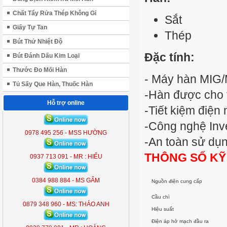
Chất Tẩy Rửa Thép Không Gỉ
Sắt
Giấy Tự Tan
Thép
Bút Thử Nhiệt Độ
Đặc tính:
Bút Đánh Dấu Kim Loại
Thước Đo Mối Hàn
- Máy hàn MIG/
Tủ Sấy Que Hàn, Thuốc Hàn
-Hàn được cho t
Hỗ trợ online
-Tiết kiệm điện
ĐÈN LIỀN THỂ KOBE 7300 (
-Công nghệ Inve
300W )
0978 495 256 - MSS HƯỜNG
-An toàn sử d
KB - 7300
THÔNG SỐ KỸ
0937 713 091 - MR : HIẾU
0384 988 884 - MS GẤM
Nguồn điện cung cấp
Cầu chì
0879 348 960 - MS: THẢO ANH
Hiệu suất
Điện áp hở mạch đầu ra