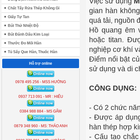
Việc sử dụng
M
Chất Tẩy Rửa Thép Không Gỉ
gian hàn không
Giấy Tự Tan
quá tải, nguồn 
Bút Thử Nhiệt Độ
Hồ quang êm và
Bút Đánh Dấu Kim Loại
hoặc titan. Đ
Thước Đo Mối Hàn
nghiệp cơ khí v
Tủ Sấy Que Hàn, Thuốc Hàn
Điểm nổi bật củ
Hỗ trợ online
sử dụng và di c
ĐÈN LIỀN THỂ KOBE 7300 (
300W )
0978 495 256 - MSS HƯỜNG
KB - 7300
CÔNG DỤNG:
0937 713 091 - MR : HIẾU
- Có 2 chức nă
0384 988 884 - MS GẤM
- Được áp dụng 
hàn thép hợp ki
0879 348 960 - MS: THẢO ANH
- Cấu tạo chắc
ĐÈN LIỀN THỂ KOBE 7300 (