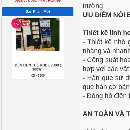
0938 778 091 - MR : HOÀNG
300W )
trường.
KB - 7300
Sản Phẩm Mới
ƯU ĐIỂM NỔI 
Thiết kế linh ho
- Thiết kế nhỏ
nhàng và nhanh
- Công suất ho
ĐÈN LIỀN THỂ KOBE 7300 (
300W )
hợp với các vật 
KB - 7300
- Hàn que sử dụ
que hàn cơ bản
-
Đồng hồ điện t
AN TOÀN VÀ T