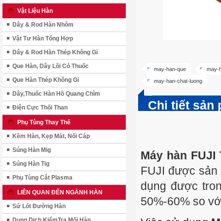
Vật Liệu Hàn
Dây & Rod Hàn Nhôm
Vật Tư Hàn Tổng Hợp
Dây & Rod Hàn Thép Không Gỉ
Que Hàn, Dây Lõi Có Thuốc
may-han-que
may-h
Que Hàn Thép Không Gỉ
may-han-chat-luong
Dây,Thuốc Hàn Hồ Quang Chìm
Chi tiết sản
Điện Cực Thối Than
Phụ Tùng Thay Thế
Kềm Hàn, Kẹp Mát, Nối Cáp
Súng Hàn Mig
Máy hàn FUJI 
Súng Hàn Tig
FUJI
được sản x
Phụ Tùng Cắt Plasma
dụng được tron
LIÊN QUAN ĐẾN NGÀNH HÀN
50%-60% so với
Sứ Lót Đường Hàn
Dung Dịch KiểmTra Mối Hàn