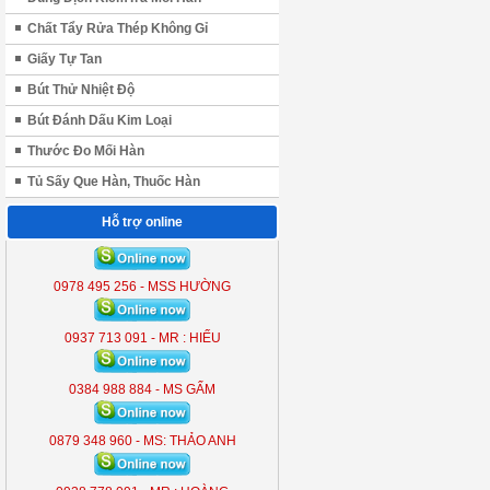
Chất Tẩy Rửa Thép Không Gỉ
Giấy Tự Tan
Bút Thử Nhiệt Độ
Bút Đánh Dấu Kim Loại
Thước Đo Mối Hàn
Tủ Sấy Que Hàn, Thuốc Hàn
Hỗ trợ online
ĐÈN LIỀN THỂ KOBE 7300 (
300W )
0978 495 256 - MSS HƯỜNG
KB - 7300
0937 713 091 - MR : HIẾU
0384 988 884 - MS GẤM
0879 348 960 - MS: THẢO ANH