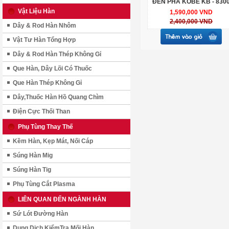
ĐÈN PHA KOBE KB - 830
Vật Liệu Hàn
1,590,000 VND
2,400,000 VND
Dây & Rod Hàn Nhôm
Vật Tư Hàn Tổng Hợp
Dây & Rod Hàn Thép Không Gỉ
Que Hàn, Dây Lõi Có Thuốc
Que Hàn Thép Không Gỉ
Dây,Thuốc Hàn Hồ Quang Chìm
Điện Cực Thối Than
Phụ Tùng Thay Thế
Kềm Hàn, Kẹp Mát, Nối Cáp
Súng Hàn Mig
Súng Hàn Tig
Phụ Tùng Cắt Plasma
LIÊN QUAN ĐẾN NGÀNH HÀN
Sứ Lót Đường Hàn
Dung Dịch KiểmTra Mối Hàn