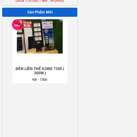
0938 778 091 - MR : HOÀNG
ĐÈN LIỀN THỂ KOBE 7300 (
300W )
Sản Phẩm Mới
KB - 7300
ĐÈN LIỀN THỂ KOBE 7300 (
300W )
KB - 7300