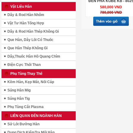
ĐÈN PHA KOBE KB - 802
Vật Liệu Hàn
580,000 VND
780,000 VND
Dây & Rod Hàn Nhôm
Vật Tư Hàn Tổng Hợp
Dây & Rod Hàn Thép Không Gỉ
Que Hàn, Dây Lõi Có Thuốc
Que Hàn Thép Không Gỉ
Dây,Thuốc Hàn Hồ Quang Chìm
Điện Cực Thối Than
Phụ Tùng Thay Thế
Kềm Hàn, Kẹp Mát, Nối Cáp
Súng Hàn Mig
Súng Hàn Tig
Phụ Tùng Cắt Plasma
LIÊN QUAN ĐẾN NGÀNH HÀN
Sứ Lót Đường Hàn
Dung Dịch KiểmTra Mối Hàn