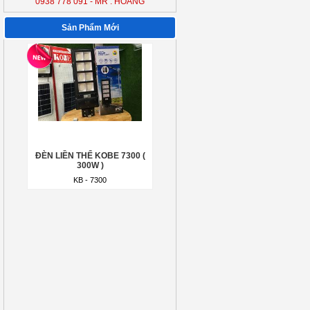
0938 778 091 - MR : HOÀNG
ĐÈN LIỀN THỂ KOBE 7300 (
300W )
Sản Phẩm Mới
KB - 7300
ĐÈN LIỀN THỂ KOBE 7300 (
300W )
KB - 7300