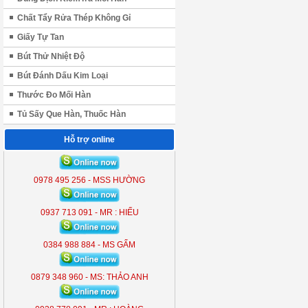
Chất Tẩy Rửa Thép Không Gỉ
Giấy Tự Tan
Bút Thử Nhiệt Độ
Bút Đánh Dấu Kim Loại
Thước Đo Mối Hàn
Tủ Sấy Que Hàn, Thuốc Hàn
Hỗ trợ online
ĐÈN LIỀN THỂ KOBE 7300 (
300W )
0978 495 256 - MSS HƯỜNG
KB - 7300
0937 713 091 - MR : HIẾU
0384 988 884 - MS GẤM
0879 348 960 - MS: THẢO ANH