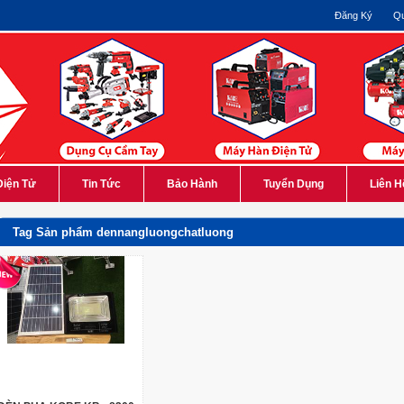
Đăng Ký
Qu
Điện Tử
Tin Tức
Bảo Hành
Tuyển Dụng
Liên H
Tag Sản phẩm dennangluongchatluong