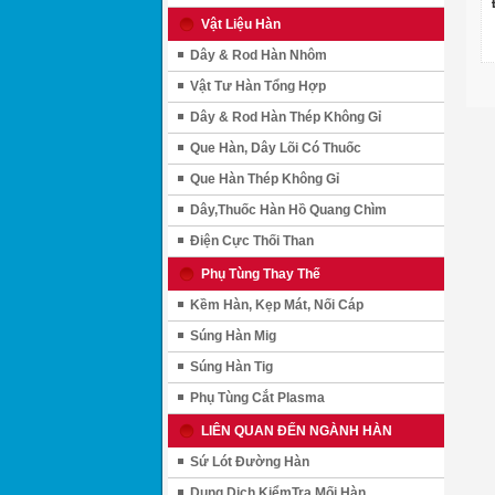
Vật Liệu Hàn
Dây & Rod Hàn Nhôm
Vật Tư Hàn Tổng Hợp
Dây & Rod Hàn Thép Không Gỉ
Que Hàn, Dây Lõi Có Thuốc
Que Hàn Thép Không Gỉ
Dây,Thuốc Hàn Hồ Quang Chìm
Điện Cực Thối Than
Phụ Tùng Thay Thế
Kềm Hàn, Kẹp Mát, Nối Cáp
Súng Hàn Mig
Súng Hàn Tig
Phụ Tùng Cắt Plasma
LIÊN QUAN ĐẾN NGÀNH HÀN
Sứ Lót Đường Hàn
Dung Dịch KiểmTra Mối Hàn