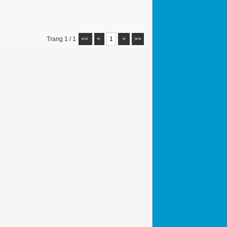
Trang 1 / 1
<<
<
1
>
>>