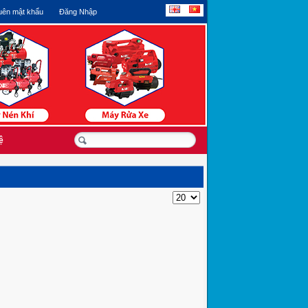
ên mật khẩu
Đăng Nhập
ệ