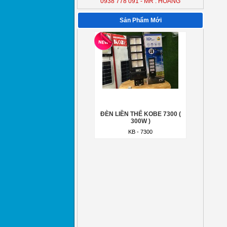
0938 778 091 - MR : HOÀNG
ĐÈN LIỀN THỂ KOBE 7300 (
300W )
Sản Phẩm Mới
KB - 7300
ĐÈN LIỀN THỂ KOBE 7300 (
300W )
KB - 7300