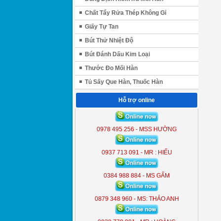
Chất Tẩy Rửa Thép Không Gỉ
Giấy Tự Tan
Bút Thử Nhiệt Độ
Bút Đánh Dấu Kim Loại
Thước Đo Mối Hàn
Tủ Sấy Que Hàn, Thuốc Hàn
Hỗ trợ online
ĐÈN LIỀN THỂ KOBE 7300 (
300W )
0978 495 256 - MSS HƯỜNG
KB - 7300
0937 713 091 - MR : HIẾU
0384 988 884 - MS GẤM
0879 348 960 - MS: THẢO ANH